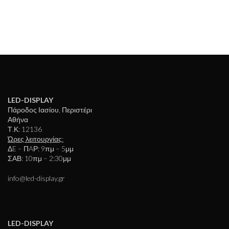
LED-DISPLAY
Πάροδος Ιασίου, Περιστέρι
Αθήνα
Τ.Κ: 12136
Ώρες λειτουργίας:
ΔE – ΠAΡ: 9πμ – 5μμ
ΣΑΒ: 10πμ – 2:30μμ
info@led-display.gr
LED-DISPLAY