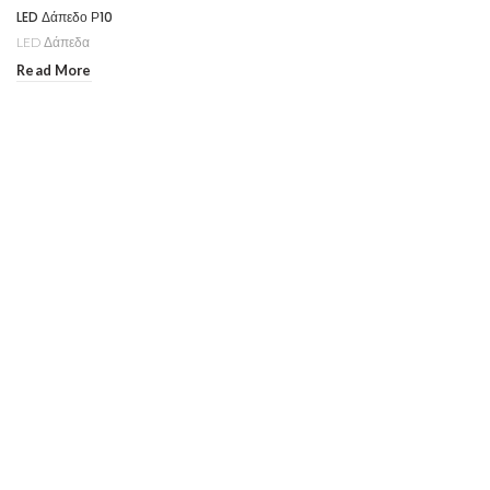
LED Δάπεδο Ρ10
LED Δάπεδα
Read More