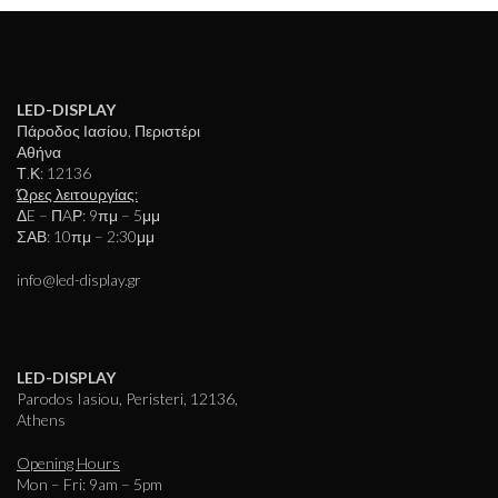
LED-DISPLAY
Πάροδος Ιασίου, Περιστέρι
Αθήνα
Τ.Κ: 12136
Ώρες λειτουργίας:
ΔE – ΠAΡ: 9πμ – 5μμ
ΣΑΒ: 10πμ – 2:30μμ
info@led-display.gr
LED-DISPLAY
Parodos Iasiou, Peristeri, 12136,
Athens
Opening Hours
Mon – Fri: 9am – 5pm