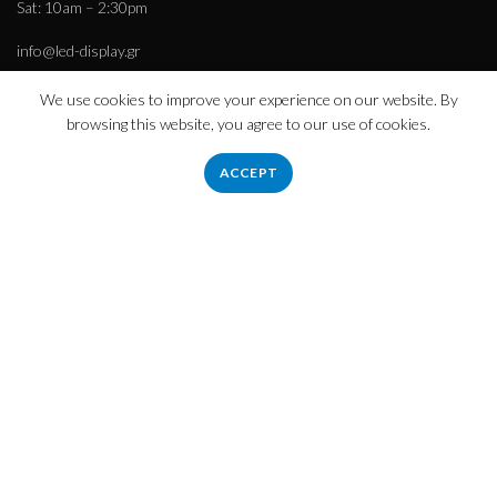
Sat: 10am – 2:30pm
info@led-display.gr
We use cookies to improve your experience on our website. By
browsing this website, you agree to our use of cookies.
Πληροφορίες
ACCEPT
Εταιρεία – Ιστορικό
Τρόποι Πληρωμής – Αποστολής
Απόρρητο
Όροι χρήσης
Εξυπηρέτηση πελατών
Επικοινωνήστε μαζί μας
Επιστροφές