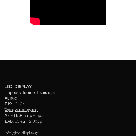
LED-DISPLAY
Πάροδος Ιασίου, Περιστέρι
Αθήνα
Τ.Κ: 12136
Ώρες λειτουργίας:
ΔE – ΠAΡ: 9πμ – 5μμ
ΣΑΒ: 10πμ – 2:30μμ
info@led-display.gr