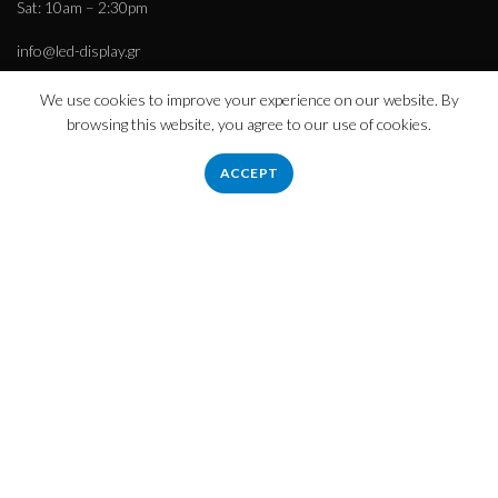
Sat: 10am – 2:30pm
info@led-display.gr
We use cookies to improve your experience on our website. By
browsing this website, you agree to our use of cookies.
Πληροφορίες
ACCEPT
Εταιρεία – Ιστορικό
Τρόποι Πληρωμής – Αποστολής
Απόρρητο
Όροι χρήσης
Εξυπηρέτηση πελατών
Επικοινωνήστε μαζί μας
Επιστροφές