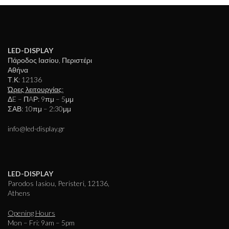
LED-DISPLAY
Πάροδος Ιασίου, Περιστέρι
Αθήνα
Τ.Κ: 12136
Ώρες λειτουργίας:
ΔE – ΠAΡ: 9πμ – 5μμ
ΣΑΒ: 10πμ – 2:30μμ
info@led-display.gr
LED-DISPLAY
Parodos Iasiou, Peristeri, 12136,
Athens
Opening Hours
Mon – Fri: 9am – 5pm