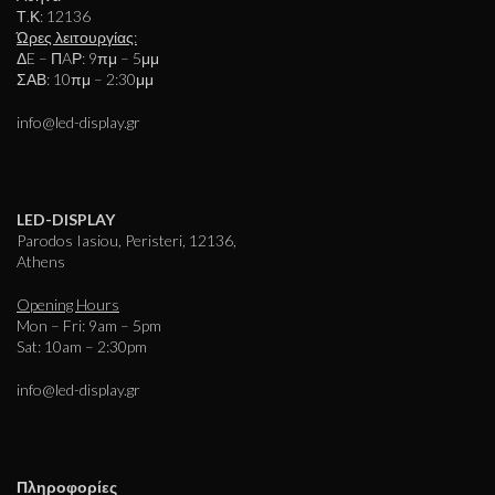
Τ.Κ: 12136
Ώρες λειτουργίας:
ΔE – ΠAΡ: 9πμ – 5μμ
ΣΑΒ: 10πμ – 2:30μμ
info@led-display.gr
LED-DISPLAY
Parodos Iasiou, Peristeri, 12136,
Athens
Opening Hours
Mon – Fri: 9am – 5pm
Sat: 10am – 2:30pm
info@led-display.gr
Πληροφορίες