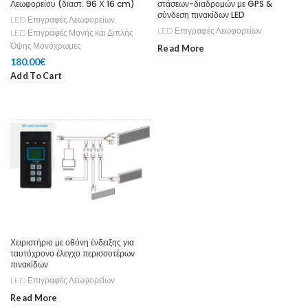
Λεωφορείου (διαστ. 96 Χ 16 cm)
στάσεων-διαδρομών με GPS &
σύνδεση πινακίδων LED
LED Επιγραφές Λεωφορείων
,
LED Επιγραφές Λεωφορείων
LED Επιγραφές Μονής και Διπλής
Όψης Μονόχρωμες
Read More
180.00
€
Add To Cart
Χειριστήριο με οθόνη ένδειξης για
ταυτόχρονο έλεγχο περισσοτέρων
πινακίδων
LED Επιγραφές Λεωφορείων
Read More