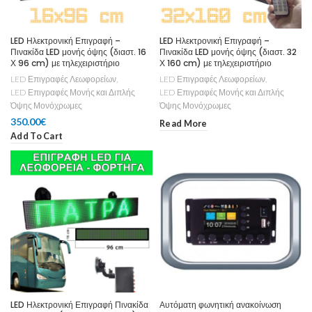
LED Ηλεκτρονική Επιγραφή –
LED Ηλεκτρονική Επιγραφή –
Πινακίδα LED μονής όψης (διαστ. 16
Πινακίδα LED μονής όψης (διαστ. 32
Χ 96 cm) με τηλεχειριστήριο
Χ 160 cm) με τηλεχειριστήριο
LED Επιγραφές Λεωφορείων
,
LED Επιγραφές Λεωφορείων
,
LED Επιγραφές Μονής και Διπλής
LED Επιγραφές Μονής και Διπλής
Όψης Μονόχρωμες
Όψης Μονόχρωμες
350.00
€
Read More
Add To Cart
LED Ηλεκτρονική Επιγραφή Πινακίδα
Αυτόματη φωνητική ανακοίνωση