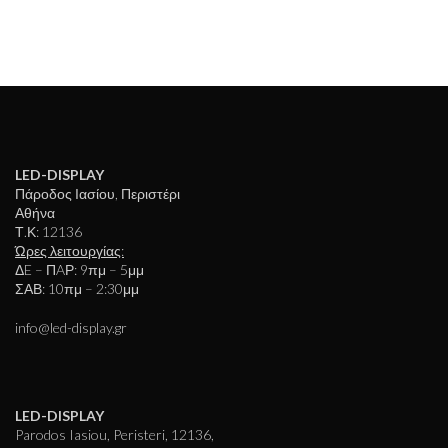
LED-DISPLAY
Πάροδος Ιασίου, Περιστέρι
Αθήνα
Τ.Κ: 12136
Ώρες λειτουργίας:
ΔE – ΠAΡ: 9πμ – 5μμ
ΣΑΒ: 10πμ – 2:30μμ
info@led-display.gr
LED-DISPLAY
Parodos Iasiou, Peristeri, 12136,