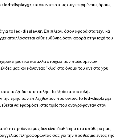
μα
led-display.gr
, υπόκεινται στους συγκεκριμένους όρους
ά για το
led-display.gr
. Επιπλέον, όσον αφορά στα τεχνικά
y.gr
απαλλάσσεται κάθε ευθύνης όσον αφορά στην ισχύ του
ά χαρακτηριστικά και άλλα στοιχεία των πωλούμενων
λίδες μας και κάνοντας “κλικ” στο όνομα του αντίστοιχου
ός από τα έξοδα αποστολής. Τα έξοδα αποστολής
ον της τιμής των επιλεχθέντων προϊόντων.Το
led-display.gr
εύεται να εφαρμόσει στις τιμές που αναγράφονταν στον
ό τα προϊόντα μας δεν είναι διαθέσιμο στο απόθεμά μας,
ραγγελίας πληροφορώντας σας για την προθεσμία εντός της