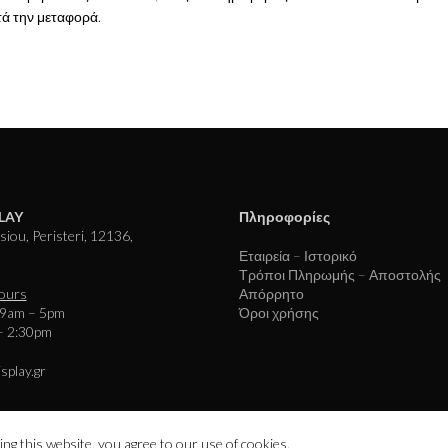
τά την μεταφορά.
LAY
Πληροφορίες
iou, Peristeri, 12136,
Εταιρεία – Ιστορικό
Τρόποι Πληρωμής – Αποστολής
ours
Απόρρητο
 9am – 5pm
Όροι χρήσης
– 2:30pm
splay.gr
g this website, you agree to our use of cookies.