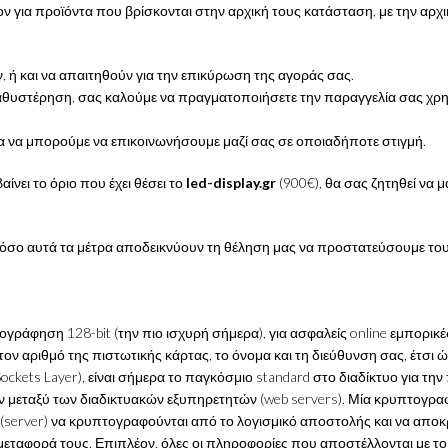
ν για προϊόντα που βρίσκονται στην αρχική τους κατάσταση, με την αρχι
ή και να απαιτηθούν για την επικύρωση της αγοράς σας.
αθυστέρηση, σας καλούμε να πραγματοποιήσετε την παραγγελία σας χρ
ια να μπορούμε να επικοινωνήσουμε μαζί σας σε οποιαδήποτε στιγμή.
ίνει το όριο που έχει θέσει το
led-display.gr
(900€), θα σας ζητηθεί να μ
όσο αυτά τα μέτρα αποδεικνύουν τη θέληση μας να προστατεύσουμε του
ογράφηση 128-bit (την πιο ισχυρή σήμερα), για ασφαλείς online εμπορι
ν αριθμό της πιστωτικής κάρτας, το όνομα και τη διεύθυνση σας, έτσι 
ockets Layer), είναι σήμερα το παγκόσμιο standard στο διαδίκτυο για τη
ν μεταξύ των διαδικτυακών εξυπηρετητών (web servers). Μία κρυπτογραφ
ή (server) να κρυπτογραφούνται από το λογισμικό αποστολής και να απ
εταφορά τους. Επιπλέον, όλες οι πληροφορίες που αποστέλλονται με τ