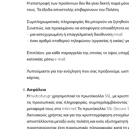
Η επιστροφή των προϊόντων δεν θα γίνει δεκτή παρά μόνο
τους. Τα έξοδα αποστολής επιβαρύνουν τον Πελάτη.
Συμπληρωματικές πληροφορίες θα μπορούν να ζητηθούν, 
Συνεπώς, και προκειμένου να αποφύγετε οποιαδήποτε κ
– μια κατοχυρωμένη ή επαγγελματική διεύθυνση email
– έναν αριθμό σταθερού τηλεφώνου (εργασίας ή οικίας) γ
Επιπλέον, για κάθε παραγγελία της οποίας το ύψος υπερβα
κατοικίας μέσω e-mail.
Λυπούμαστε για την ενόχληση που σας προξενούμε, ωστ
κάρτας.
Ασφάλεια
Η hydrofun.gr χρησιμοποιεί το πρωτόκολλο SSL, με κρυπτ
τις προσωπικές σας πληροφορίες, συμπεριλαμβάνοντας το
μεταφορά τους στο Internet.Το πρωτόκολλο SSL (Secure S
δικτυακούς χρήστες και για την κρυπτογράφηση στοιχείω
αποστέλλονται μεταξύ ενός πελάτη και ενός εξυπηρετητ
προστατεύοντας έτσι προσωπικές πληροφορίες κατά τη μ