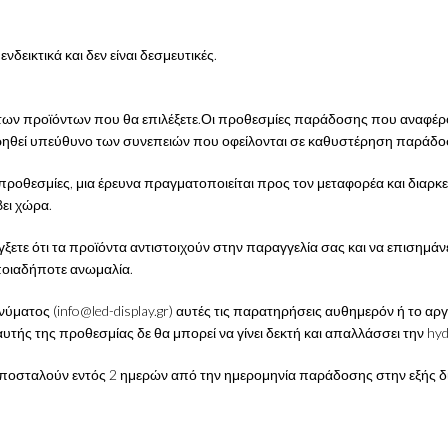
δεικτικά και δεν είναι δεσμευτικές.
ων προϊόντων που θα επιλέξετε.Οι προθεσμίες παράδοσης που αναφέροντα
ρηθεί υπεύθυνο των συνεπειών που οφείλονται σε καθυστέρηση παράδοσ
οθεσμίες, μια έρευνα πραγματοποιείται προς τον μεταφορέα και διαρκεί 
ει χώρα.
γξετε ότι τα προϊόντα αντιστοιχούν στην παραγγελία σας και να επισημά
οιαδήποτε ανωμαλία.
ύματος (info@led-display.gr) αυτές τις παρατηρήσεις αυθημερόν ή το α
τής της προθεσμίας δε θα μπορεί να γίνει δεκτή και απαλλάσσει την hy
 αποσταλούν εντός 2 ημερών από την ημερομηνία παράδοσης στην εξής δ