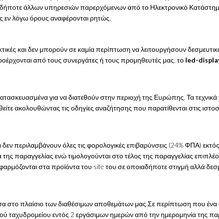
ιωνδήποτε άλλων υπηρεσιών παρερχόμενων από το Ηλεκτρονικό Κατάστη
υς εν λόγω όρους αναφέρονται ρητώς.
ικτικές και δεν μπορούν σε καμία περίπτωση να λειτουργήσουν δεσμευτικ
ροέρχονται από τους συνεργάτες ή τους προμηθευτές μας, το
led-displa
 κατασκευασμένα για να διατεθούν στην περιοχή της Ευρώπης. Τα τεχνικ
είτε ακολουθώντας τις οδηγίες αναζήτησης που παρατίθενται στις ιστοσε
αι δεν περιλαμβάνουν όλες τις φορολογικές επιβαρύνσεις (24% ΦΠΑ) εκτ
ια της παραγγελίας ενώ τιμολογούνται στο τέλος της παραγγελίας επιπλέ
αρμόζονται στα προϊόντα του site του σε οποιαδήποτε στιγμή αλλά δεσμ
α στο πλαίσιο των διαθέσιμων αποθεμάτων μας.Σε περίπτωση που ένα απ
ύ ταχυδρομείου εντός 2 εργάσιμων ημερών από την ημερομηνία της πα