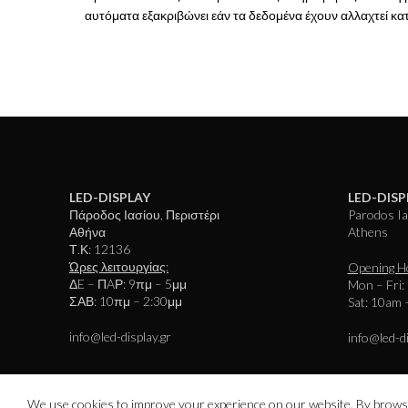
αυτόματα εξακριβώνει εάν τα δεδομένα έχουν αλλαχτεί κα
LED-DISPLAY
LED-DISP
Πάροδος Ιασίου, Περιστέρι
Parodos Ias
Αθήνα
Athens
Τ.Κ: 12136
Ώρες λειτουργίας:
Opening H
ΔE – ΠAΡ: 9πμ – 5μμ
Mon – Fri:
ΣΑΒ: 10πμ – 2:30μμ
Sat: 10am 
info@led-display.gr
info@led-di
We use cookies to improve your experience on our website. By browsin