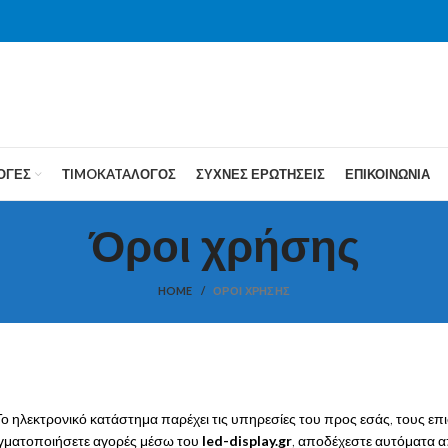
ΟΓΕΣ
ΤIMOKATAΛΟΓΟΣ
ΣΥΧΝΕΣ ΕΡΩΤΗΣΕΙΣ
ΕΠΙΚΟΙΝΩΝΙΑ
Όροι χρήσης
HOME
ΌΡΟΙ ΧΡΉΣΗΣ
 Το ηλεκτρονικό κατάστημα παρέχει τις υπηρεσίες του προς εσάς, τους ε
γματοποιήσετε αγορές μέσω του
led-display.gr
, αποδέχεστε αυτόματα α