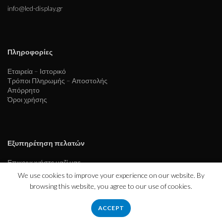
info@led-display.gr
Πληροφορίες
Εταιρεία – Ιστορικό
Τρόποι Πληρωμής – Αποστολής
Απόρρητο
Όροι χρήσης
Εξυπηρέτηση πελατών
Επικοινωνήστε μαζί μας
Επιστροφές
We use cookies to improve your experience on our website. By
browsing this website, you agree to our use of cookies.
ACCEPT
hydrofloat.gr
2023 CREATED BY
eurofigure.gr
.