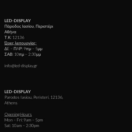
LED-DISPLAY
Πάροδος Ιασίου, Περιστέρι
Αθήνα
Τ.Κ: 12136
Ώρες λειτουργίας:
ΔE – ΠAΡ: 9πμ – 5μμ
ΣΑΒ: 10πμ – 2:30μμ
info@led-display.gr
LED-DISPLAY
Parodos Iasiou, Peristeri, 12136,
Athens
Opening Hours
Mon – Fri: 9am – 5pm
Sat: 10am – 2:30pm