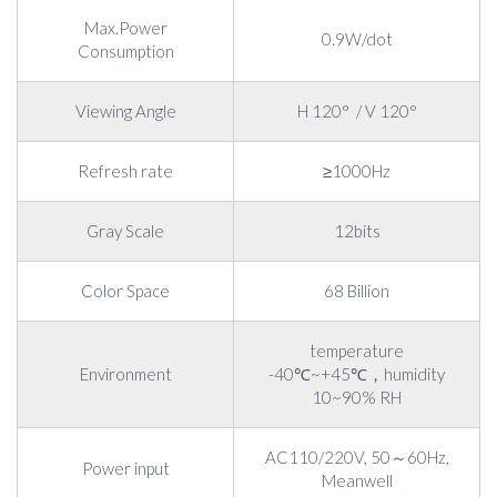
Max.Power
0.9W/dot
Consumption
Viewing Angle
H 120° / V 120°
Refresh rate
≥1000Hz
Gray Scale
12bits
Color Space
68 Billion
temperature
Environment
-40℃~+45℃，humidity
10~90% RH
AC110/220V, 50～60Hz,
Power input
Meanwell