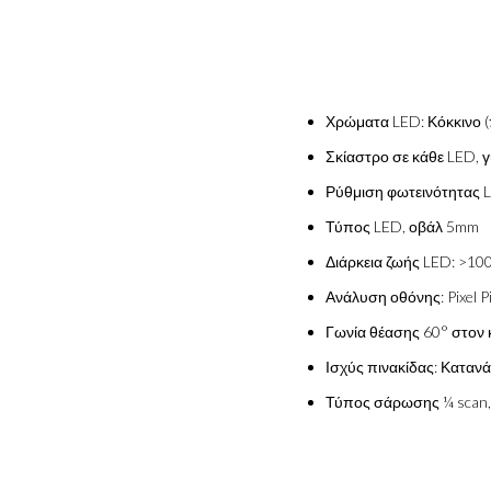
Χρώματα LED: Κόκκινο (π
Σκίαστρο σε κάθε LED, γ
Ρύθμιση φωτεινότητας 
Τύπος LED, οβάλ 5mm
Διάρκεια ζωής LED: >10
Ανάλυση οθόνης: Pixel 
Γωνία θέασης 60° στον κ
Ισχύς πινακίδας: Καταν
Τύπος σάρωσης ¼ scan, 