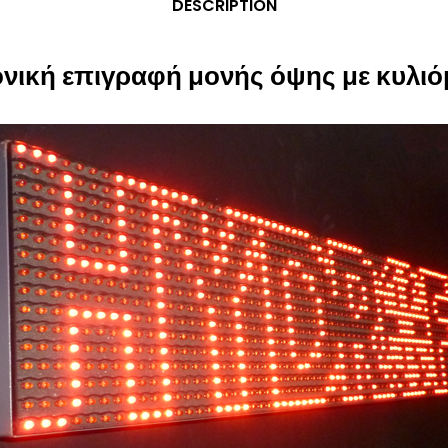
DESCRIPTION
νική επιγραφή μονής όψης με κυλι