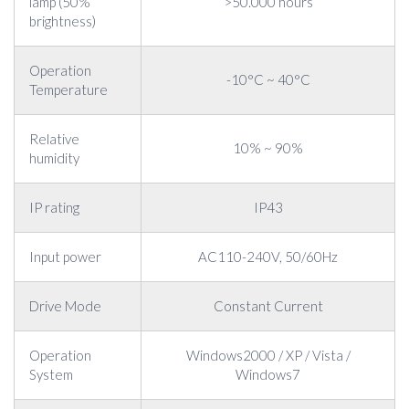
lamp (50%
>50.000 hours
brightness)
Operation
-10°C ~ 40°C
Temperature
Relative
10% ~ 90%
humidity
IP rating
IP43
Input power
AC110-240V, 50/60Hz
Drive Mode
Constant Current
Operation
Windows2000 / XP / Vista /
System
Windows7