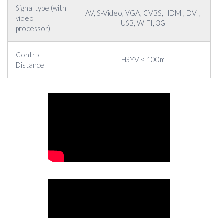
Signal type (with
AV, S-Video, VGA, CVBS, HDMI, DVI,
video
USB, WIFI, 3G
processor)
Control
HSYV < 100m
Distance