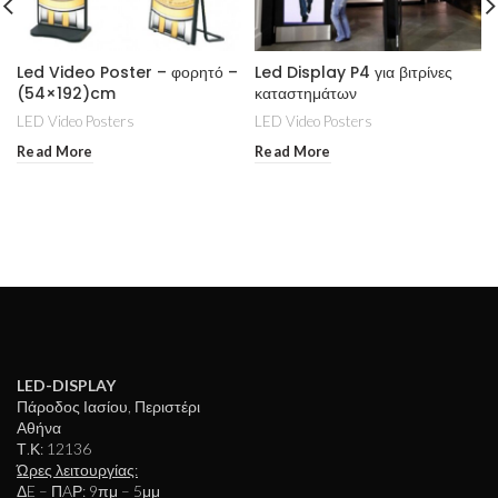
Led Video Poster – φορητό –
Led Display P4 για βιτρίνες
(54×192)cm
καταστημάτων
LED Video Posters
LED Video Posters
Read More
Read More
LED-DISPLAY
Πάροδος Ιασίου, Περιστέρι
Αθήνα
Τ.Κ: 12136
Ώρες λειτουργίας:
ΔE – ΠAΡ: 9πμ – 5μμ