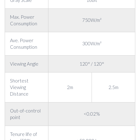
Gray Scale
16bit
Max. Power
750W/m²
Consumption
Ave. Power
300W/m²
Consumption
Viewing Angle
120° / 120°
Shortest
Viewing
2m
2.5m
Distance
Out-of-control
<0.02%
point
Tenure life of