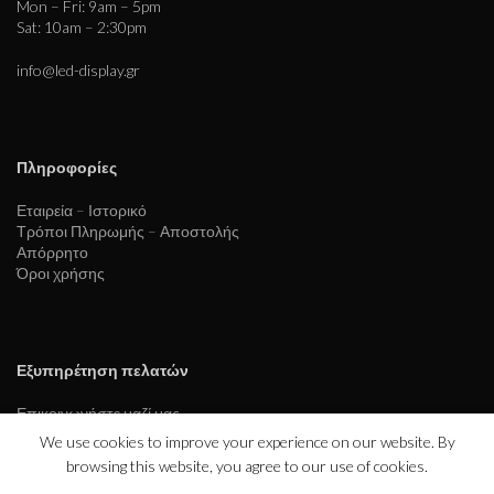
Mon – Fri: 9am – 5pm
Sat: 10am – 2:30pm
info@led-display.gr
Πληροφορίες
Εταιρεία – Ιστορικό
Τρόποι Πληρωμής – Αποστολής
Απόρρητο
Όροι χρήσης
Εξυπηρέτηση πελατών
Επικοινωνήστε μαζί μας
Επιστροφές
We use cookies to improve your experience on our website. By
browsing this website, you agree to our use of cookies.