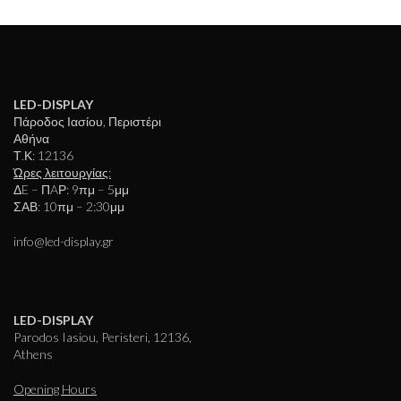
LED-DISPLAY
Πάροδος Ιασίου, Περιστέρι
Αθήνα
Τ.Κ: 12136
Ώρες λειτουργίας:
ΔE – ΠAΡ: 9πμ – 5μμ
ΣΑΒ: 10πμ – 2:30μμ
info@led-display.gr
LED-DISPLAY
Parodos Iasiou, Peristeri, 12136,
Athens
Opening Hours