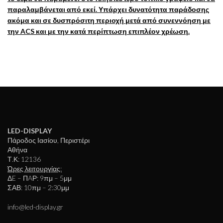
παραλαμβάνεται από εκεί. Υπάρχει δυνατότητα παράδοσης
ακόμα και σε δυσπρόσιτη περιοχή μετά από συνεννόηση με
την ACS και με την κατά περίπτωση επιπλέον χρέωση.
LED-DISPLAY
Πάροδος Ιασίου, Περιστέρι
Αθήνα
Τ.Κ: 12136
Ώρες λειτουργίας:
ΔE – ΠAΡ: 9πμ – 5μμ
ΣΑΒ: 10πμ – 2:30μμ
info@led-display.gr