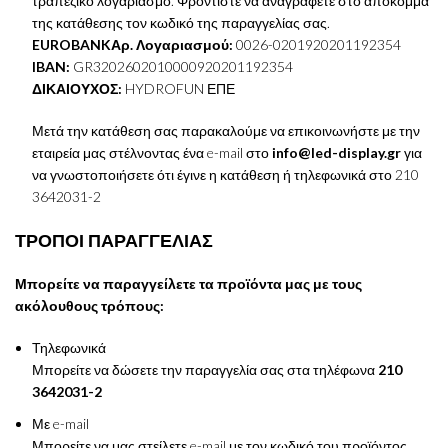
τραπεζικό λογαριασμό. Φροντίστε να αναγράφετε στο απόκομμα
της κατάθεσης τον κωδικό της παραγγελίας σας.
EUROBANK
Αρ. Λογαριασμού:
0026-0201920201192354
IBAN:
GR3202602010000920201192354
ΔΙΚΑΙΟΥΧΟΣ:
HYDROFUN ΕΠΕ
Μετά την κατάθεση σας παρακαλούμε να επικοινωνήστε με την
εταιρεία μας στέλνοντας ένα e-mail στο
info@led-display.gr
για
να γνωστοποιήσετε ότι έγινε η κατάθεση ή τηλεφωνικά στο 210
3642031-2
ΤΡΟΠΟΙ ΠΑΡΑΓΓΕΛΙΑΣ
Μπορείτε να παραγγείλετε τα προϊόντα μας με τους
ακόλουθους τρόπους:
Τηλεφωνικά
Μπορείτε να δώσετε την παραγγελία σας στα τηλέφωνα
210
3642031-2
Με e-mail
Μπορείτε να μας στείλετε e-mail με τον κωδικό του προϊόντος