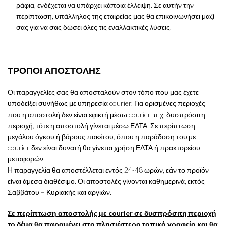
ράφια, ενδέχεται να υπάρχει κάποια έλλειψη. Σε αυτήν την
περίπτωση, υπάλληλος της εταιρείας μας θα επικοινωνήσει μαζί
σας για να σας δώσει όλες τις εναλλακτικές λύσεις.
ΤΡΟΠΟΙ ΑΠΟΣΤΟΛΗΣ
Οι παραγγελίες σας θα αποσταλούν στον τόπο που μας έχετε
υποδείξει συνήθως με υπηρεσία courier. Για ορισμένες περιοχές
που η αποστολή δεν είναι εφικτή μέσω courier, π.χ. δυσπρόσιτη
περιοχή, τότε η αποστολή γίνεται μέσω ΕΛΤΑ. Σε περίπτωση
μεγάλου όγκου ή βάρους πακέτου, όπου η παράδοση του με
courier δεν είναι δυνατή θα γίνεται χρήση ΕΛΤΑ ή πρακτορείου
μεταφορών.
Η παραγγελία θα αποστέλλεται εντός 24-48 ωρών, εάν το προϊόν
είναι άμεσα διαθέσιμο. Οι αποστολές γίνονται καθημερινά, εκτός
Σαββάτου – Κυριακής και αργιών.
Σε περίπτωση αποστολής με courier σε δυσπρόσιτη περιοχή
το δέμα θα παραμένει στο πλησιέστερο τοπικό γραφείο και θα