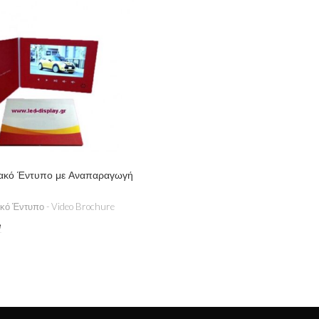
ακό Έντυπο με Αναπαραγωγή
ό Έντυπο - Video Brochure
e