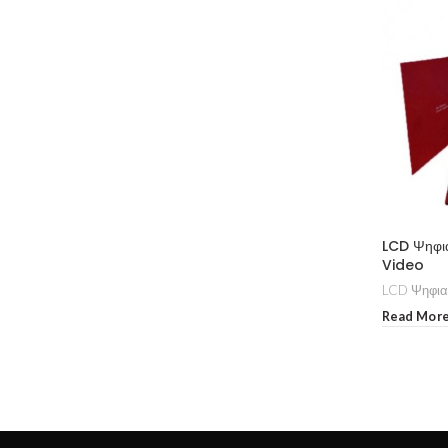
LCD Ψηφι
Video
LCD Ψηφιακ
Read Mor