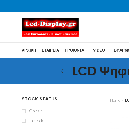
ΑΡΧΙΚΗ
ΕΤΑΙΡΕΙΑ
ΠΡΟΪΌΝΤΑ
VIDEO
ΕΦΑΡΜ
LCD Ψηφι
STOCK STATUS
Home
L
On sale
In stock