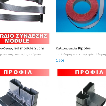
σύνδεσης led module 20cm
Καλωδιοταινία 16poles
ήματα επιγραφών
,
Εξαρτήματα
LED εξαρτήματα επιγραφών
,
Εξαρτή
1.50
€
e
Add To Cart