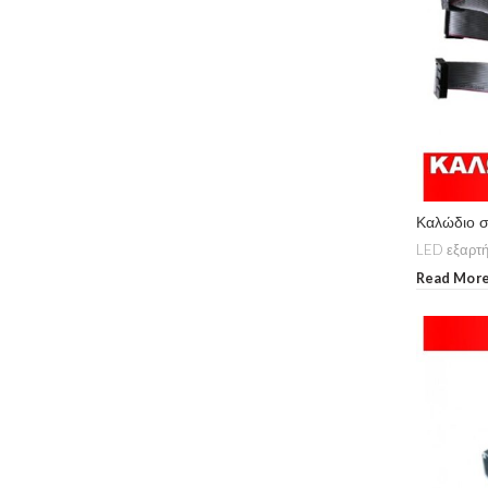
Καλώδιο 
LED εξαρτ
Read Mor