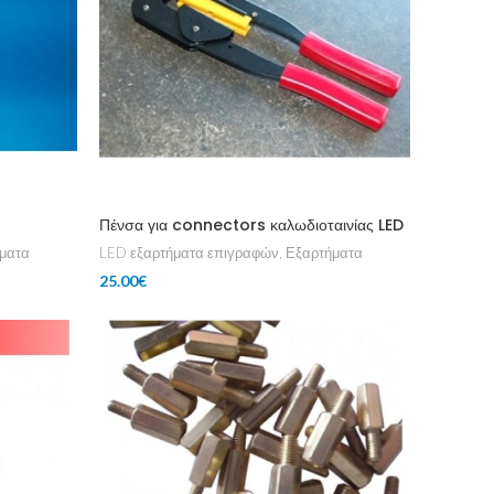
Πένσα για connectors καλωδιοταινίας LED
ματα
LED εξαρτήματα επιγραφών
,
Εξαρτήματα
25.00
€
Add To Cart