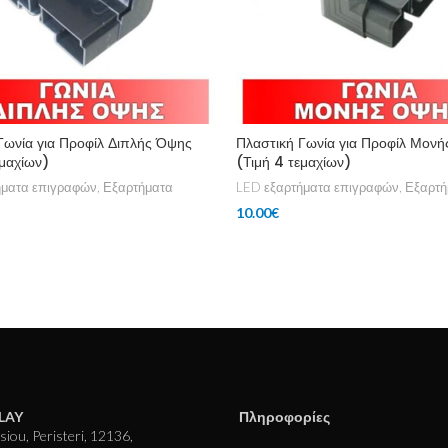
Γωνία για Προφίλ Διπλής Όψης
Πλαστική Γωνία για Προφίλ Μον
εμαχίων)
(Τιμή 4 τεμαχίων)
ήματα επιγραφών
,
Εξαρτήματα
LED εξαρτήματα επιγραφών
,
Εξαρτή
10.00
€
rt
Add To Cart
LAY
Πληροφορίες
iou, Peristeri, 12136,