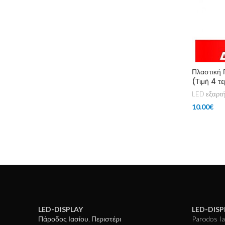
Πλαστική 
(Τιμή 4 τ
LED εξαρτ
10.00
€
Add To Ca
LED-DISPLAY
LED-DISP
Πάροδος Ιασίου, Περιστέρι
Parodos Ias