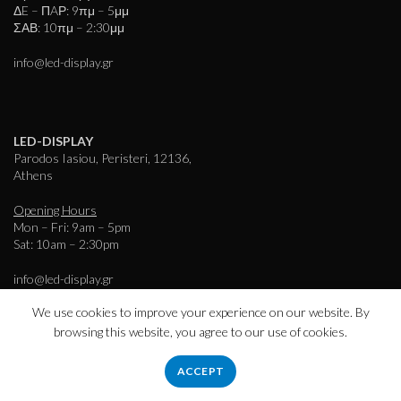
ΔE – ΠAΡ: 9πμ – 5μμ
ΣΑΒ: 10πμ – 2:30μμ
info@led-display.gr
LED-DISPLAY
Parodos Iasiou, Peristeri, 12136,
Athens
Opening Hours
Mon – Fri: 9am – 5pm
Sat: 10am – 2:30pm
info@led-display.gr
We use cookies to improve your experience on our website. By
browsing this website, you agree to our use of cookies.
Πληροφορίες
ACCEPT
Εταιρεία – Ιστορικό