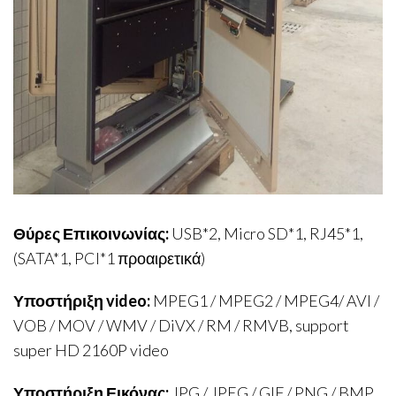
Θύρες Επικοινωνίας:
USB*2, Micro SD*1, RJ45*1,
(SATA*1, PCI*1 προαιρετικά)
Υποστήριξη video:
MPEG1 / MPEG2 / MPEG4/ AVI /
VOB / MOV / WMV / DiVX / RM / RMVB, support
super HD 2160P video
Υποστήριξη Εικόνας:
JPG / JPEG / GIF / PNG / BMP