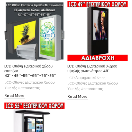
LCD Οθόνη εξωτερικού χώρου
LCD Οθόνη Εξωτερικού Χώρου
επιτοίχια
υψηλής φωτεινότητας 49΄΄
43΄΄-49΄΄-55΄΄-65΄΄-75”-85΄΄
LCD Διαφημιστικό Stand
,
LCD Οθόνες Εξωτερικού Χώρου
LCD Οθόνες Εξωτερικού Χώρου
Υψηλής Φωτεινότητας
Υψηλής Φωτεινότητας
Read More
Read More