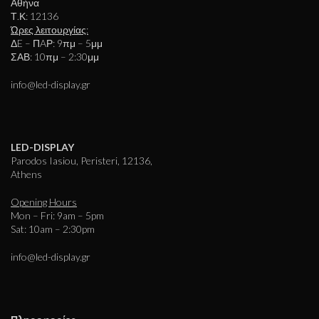
Αθήνα
Τ.Κ: 12136
Ώρες λειτουργίας:
ΔE – ΠAΡ: 9πμ – 5μμ
ΣΑΒ: 10πμ – 2:30μμ
info@led-display.gr
LED-DISPLAY
Parodos Iasiou, Peristeri, 12136,
Athens
Opening Hours
Mon – Fri: 9am – 5pm
Sat: 10am – 2:30pm
info@led-display.gr