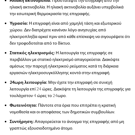
Ηλιακή ακτινοβολία:
Προστατέψτε την επιγραφή από την
ηλιακή ακτινοβολία. Η ηλιακή ακτινοβολία αυξάνει υπερβολικά
την εσωτερική θερμοκρασία της επιγραφής.
Υγρασία:
Η επιγραφή είναι από χαμηλή τάση και εξωτερικού
χώρου. Δεν διατρέχετε κανέναν λόγο ανησυχίας από
ηλεκτροπληξία αρκεί πριν από κάθε επίσκεψη να σιγουρέψετε ότι
δεν τροφοδοτείται από το δίκτυο.
Στατικός ηλεκτρισμός:
Η λειτουργία της επιγραφής σε
περιβάλλον με στατικό ηλεκτρισμό απαγορεύεται. Διακόψτε
αμέσως την παροχή ηλεκτρικού ρεύματος κατά τη διάρκεια
εργασιών ηλεκτροσυγκόλλησης κοντά στην επιγραφή.
24ωρη λειτουργία:
Μην έχετε την επιγραφή σε συνεχή
λειτουργία επί 24 ώρες. Διακόψτε τη λειτουργία της επιγραφής για
τουλάχιστον 4 ώρες το 24ωρο.
Φωτεινότητα:
Πάντοτε στα όρια που επιτρέπει η κρατική
νομοθεσία και οι αποφάσεις των δημοτικών συμβουλίων.
Συντήρηση:
Απαγορεύεται το άνοιγμα της επιγραφής από μη
γραπτώς εξουσιοδοτημένο άτομο.