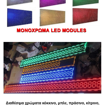
Διαθέσιμα χρώματα κόκκινο, μπλε, πράσινο, κίτρινο,