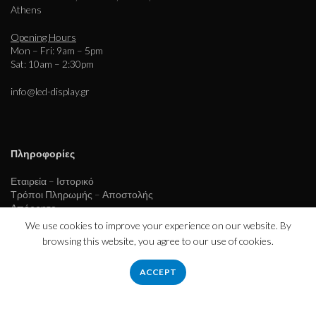
Athens
Opening Hours
Mon – Fri: 9am – 5pm
Sat: 10am – 2:30pm
info@led-display.gr
Πληροφορίες
Εταιρεία – Ιστορικό
Τρόποι Πληρωμής – Αποστολής
Απόρρητο
Όροι χρήσης
We use cookies to improve your experience on our website. By
browsing this website, you agree to our use of cookies.
ACCEPT
Εξυπηρέτηση πελατών
Επικοινωνήστε μαζί μας