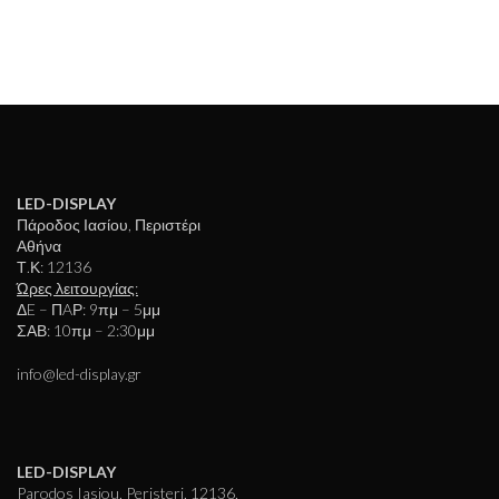
LED-DISPLAY
Πάροδος Ιασίου, Περιστέρι
Αθήνα
Τ.Κ: 12136
Ώρες λειτουργίας:
ΔE – ΠAΡ: 9πμ – 5μμ
ΣΑΒ: 10πμ – 2:30μμ
info@led-display.gr
LED-DISPLAY
Parodos Iasiou, Peristeri, 12136,