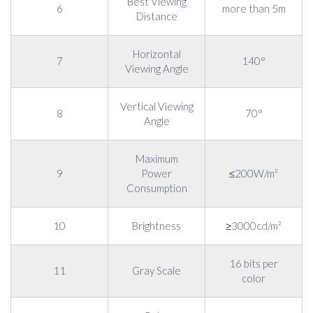
Best Viewing
6
more than 5m
Distance
Horizontal
7
140°
Viewing Angle
Vertical Viewing
8
70°
Angle
Maximum
9
Power
≤200W/m²
Consumption
10
Brightness
≥3000cd/m²
16 bits per
11
Gray Scale
color