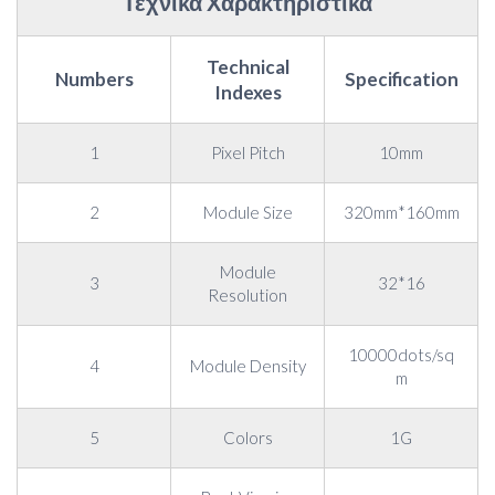
Τεχνικά Χαρακτηριστικά
Technical
Numbers
Specification
Indexes
1
Pixel Pitch
10mm
2
Module Size
320mm*160mm
Module
3
32*16
Resolution
10000dots/sq
4
Module Density
m
5
Colors
1G