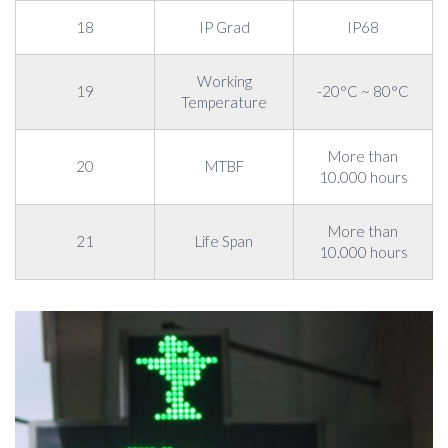
18
IP Grad
IP68
Working
19
-20°C ~ 80°C
Temperature
More than
20
MTBF
10.000 hours
More than
21
Life Span
10.000 hours