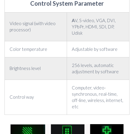
Control System Parameter
ΑV, S-video, VGA, DVI,
Video signal (with video
YPbPr, HDMI, SDI, DP,
processor)
Udisk
Color temperature
Adjustable by software
256 levels, automatic
Brightness level
adjustment by software
Computer, video-
synchronous, real-time,
Control way
off-line, wireless, internet,
etc