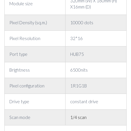
320mm (W) X 160mm (H)
Module size
X16mm (D)
Pixel Density (sq.m.)
10000 dots
Pixel Resolution
32*16
Port type
HUB75
Brightness
6500nits
Pixel configuration
1R1G1B
Drive type
constant drive
Scan mode
1/4 scan