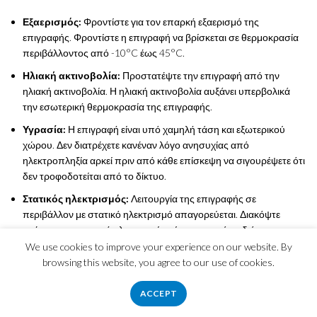
Εξαερισμός:
Φροντίστε για τον επαρκή εξαερισμό της
επιγραφής. Φροντίστε η επιγραφή να βρίσκεται σε θερμοκρασία
περιβάλλοντος από -10°C έως 45°C.
Ηλιακή ακτινοβολία:
Προστατέψτε την επιγραφή από την
ηλιακή ακτινοβολία. Η ηλιακή ακτινοβολία αυξάνει υπερβολικά
την εσωτερική θερμοκρασία της επιγραφής.
Υγρασία:
Η επιγραφή είναι υπό χαμηλή τάση και εξωτερικού
χώρου. Δεν διατρέχετε κανέναν λόγο ανησυχίας από
ηλεκτροπληξία αρκεί πριν από κάθε επίσκεψη να σιγουρέψετε ότι
δεν τροφοδοτείται από το δίκτυο.
Στατικός ηλεκτρισμός:
Λειτουργία της επιγραφής σε
περιβάλλον με στατικό ηλεκτρισμό απαγορεύεται. Διακόψτε
αμέσως την παροχή ηλεκτρικού ρεύματος κατά τη διάρκεια
εργασιών ηλεκτροσυγκόλλησης κοντά στην επιγραφή.
We use cookies to improve your experience on our website. By
browsing this website, you agree to our use of cookies.
24ωρη λειτουργία:
Μην έχετε την επιγραφή σε συνεχή
λειτουργία επί 24 ώρες. Διακόψτε τη λειτουργία της επιγραφής για
ACCEPT
τουλάχιστον 4 ώρες το 24ωρο.