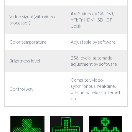
ΑV, S-video, VGA, DVI,
Video signal (with video
YPbPr, HDMI, SDI, DP,
processor)
Udisk
Color temperature
Adjustable by software
256 levels, automatic
Brightness level
adjustment by software
Computer, video-
synchronous, real-time,
Control way
off-line, wireless, internet,
etc