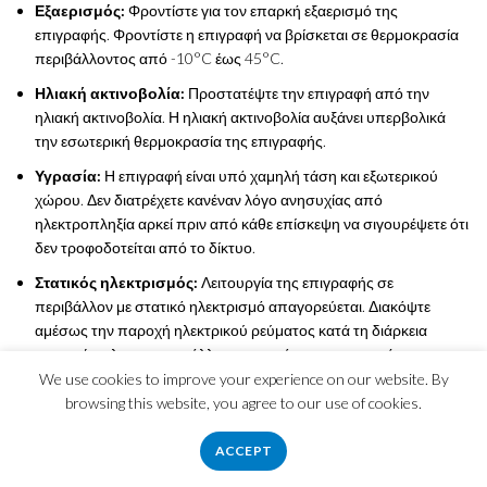
Εξαερισμός:
Φροντίστε για τον επαρκή εξαερισμό της
επιγραφής. Φροντίστε η επιγραφή να βρίσκεται σε θερμοκρασία
περιβάλλοντος από -10°C έως 45°C.
Ηλιακή ακτινοβολία:
Προστατέψτε την επιγραφή από την
ηλιακή ακτινοβολία. Η ηλιακή ακτινοβολία αυξάνει υπερβολικά
την εσωτερική θερμοκρασία της επιγραφής.
Υγρασία:
Η επιγραφή είναι υπό χαμηλή τάση και εξωτερικού
χώρου. Δεν διατρέχετε κανέναν λόγο ανησυχίας από
ηλεκτροπληξία αρκεί πριν από κάθε επίσκεψη να σιγουρέψετε ότι
δεν τροφοδοτείται από το δίκτυο.
Στατικός ηλεκτρισμός:
Λειτουργία της επιγραφής σε
περιβάλλον με στατικό ηλεκτρισμό απαγορεύεται. Διακόψτε
αμέσως την παροχή ηλεκτρικού ρεύματος κατά τη διάρκεια
εργασιών ηλεκτροσυγκόλλησης κοντά στην επιγραφή.
We use cookies to improve your experience on our website. By
24ωρη λειτουργία:
Μην έχετε την επιγραφή σε συνεχή
browsing this website, you agree to our use of cookies.
λειτουργία επί 24 ώρες. Διακόψτε τη λειτουργία της επιγραφής για
τουλάχιστον 4 ώρες το 24ωρο.
ACCEPT
Φωτεινότητα:
Πάντοτε στα όρια που επιτρέπει η κρατική