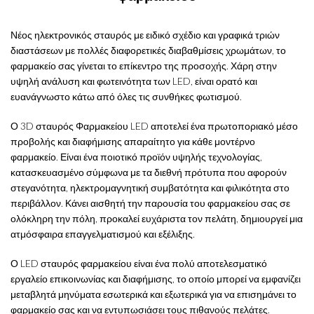
Νέος ηλεκτρονικός σταυρός με ειδικό σχέδιο και γραφικά τριών
διαστάσεων με πολλές διαφορετικές διαβαθμίσεις χρωμάτων, το
φαρμακείο σας γίνεται το επίκεντρο της προσοχής. Χάρη στην
υψηλή ανάλυση και φωτεινότητα των LED, είναι ορατό και
ευανάγνωστο κάτω από όλες τις συνθήκες φωτισμού.
Ο 3D σταυρός Φαρμακείου LED αποτελεί ένα πρωτοποριακό μέσο
προβολής και διαφήμισης απαραίτητο για κάθε μοντέρνο
φαρμακείο. Είναι ένα ποιοτικό προϊόν υψηλής τεχνολογίας,
κατασκευασμένο σύμφωνα με τα διεθνή πρότυπα που αφορούν
στεγανότητα, ηλεκτρομαγνητική συμβατότητα και φιλικότητα στο
περιβάλλον. Κάνει αισθητή την παρουσία του φαρμακείου σας σε
ολόκληρη την πόλη, προκαλεί ευχάριστα τον πελάτη, δημιουργεί μια
ατμόσφαιρα επαγγελματισμού και εξέλιξης.
Ο LED σταυρός φαρμακείου είναι ένα πολύ αποτελεσματικό
εργαλείο επικοινωνίας και διαφήμισης, το οποίο μπορεί να εμφανίζει
μεταβλητά μηνύματα εσωτερικά και εξωτερικά για να επισημάνει το
φαρμακείο σας και να εντυπωσιάσει τους πιθανούς πελάτες.