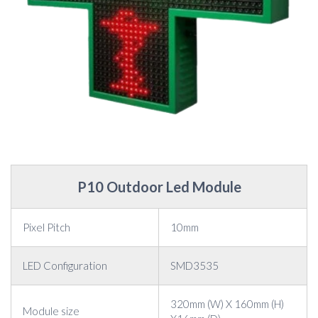
P10 Outdoor Led Module
Pixel Pitch
10mm
LED Configuration
SMD3535
320mm (W) X 160mm (H)
Module size