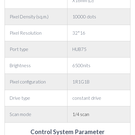
X16mm (D)
Pixel Density (sq.m.)
10000 dots
Pixel Resolution
32*16
Port type
HUB75
Brightness
6500nits
Pixel configuration
1R1G1B
Drive type
constant drive
Scan mode
1/4 scan
Control System Parameter