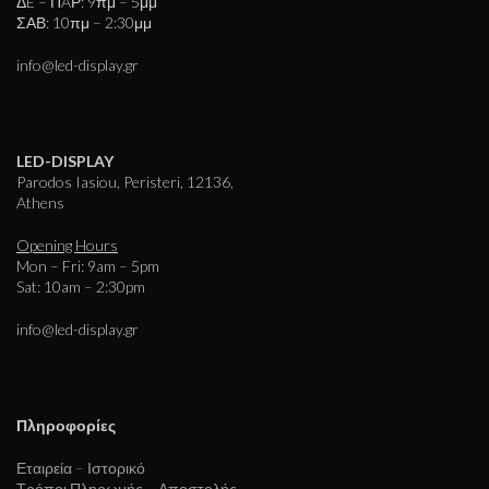
ΔE – ΠAΡ: 9πμ – 5μμ
ΣΑΒ: 10πμ – 2:30μμ
info@led-display.gr
LED-DISPLAY
Parodos Iasiou, Peristeri, 12136,
Athens
Opening Hours
Mon – Fri: 9am – 5pm
Sat: 10am – 2:30pm
info@led-display.gr
Πληροφορίες
Εταιρεία – Ιστορικό
Τρόποι Πληρωμής – Αποστολής