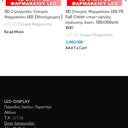
3D Στρογγυλός Σταυρός
3D Σταυρός Φαρμακείου LED Ρ5
Φαρμακείου LED (Μονόχρωμος)
Full Color υπερ-υψηλής
ανάλυσης διαστ. 100Χ100cm
LED 3D Σταυροί Φαρμακείου
WiFi
Read More
LED 3D Σταυροί Φαρμακείου
1,480.00
€
Add To Cart
LED-DISPLAY
Πάροδος Ιασίου, Περιστέρι
Αθήνα
Τ.Κ: 12136
Ώρες λειτουργίας: