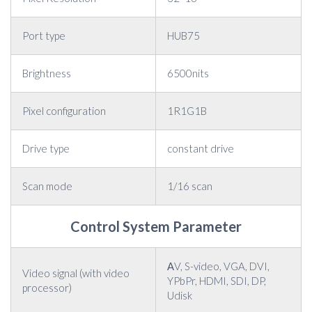
Port type
HUB75
Brightness
6500nits
Pixel configuration
1R1G1B
Drive type
constant drive
Scan mode
1/16 scan
Control System Parameter
ΑV, S-video, VGA, DVI,
Video signal (with video
YPbPr, HDMI, SDI, DP,
processor)
Udisk