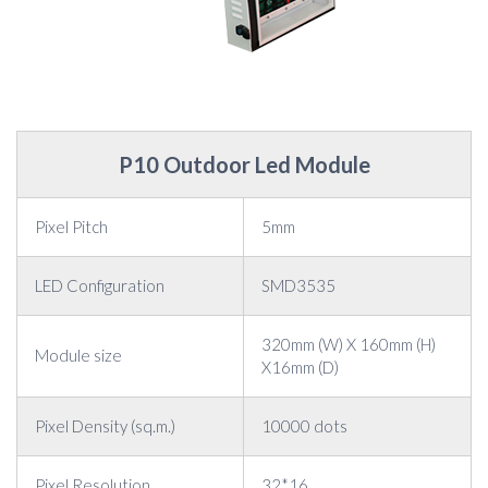
P10 Outdoor Led Module
Pixel Pitch
5mm
LED Configuration
SMD3535
320mm (W) X 160mm (H)
Module size
X16mm (D)
Pixel Density (sq.m.)
10000 dots
Pixel Resolution
32*16